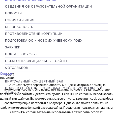
ДЛЯ ВАС, РОДИТЕЛИ
СВЕДЕНИЯ ОБ ОБРАЗОВАТЕЛЬНОЙ ОРГАНИЗАЦИИ
ОБРАТНАЯ СВЯЗЬ
НОВОСТИ
ГОРЯЧАЯ ЛИНИЯ
КАРТА САЙТА
БЕЗОПАСНОСТЬ
ПРОТИВОДЕЙСТВИЕ КОРРУПЦИИ
ПОДГОТОВКА ОО К НОВОМУ УЧЕБНОМУ ГОДУ
ЗАКУПКИ
ПОРТАЛ ГОСУСЛУГ
ССЫЛКИ НА ОФИЦИАЛЬНЫЕ САЙТЫ
ФОТОАЛЬБОМ
Согласен
СОУТ
Внимание
ВИРТУАЛЬНЫЙ КОНЦЕРТНЫЙ ЗАЛ
Сайт использует сервис веб-аналитики Яндекс Метрика с помощью
ПОЛИТИКА В ОТНОШЕНИИ ОБРАБОТКИ ПЕРСОНАЛЬНЫХ
технологии «cookie». Это позволяет нам анализировать взаимодействие
ДАННЫХ
посетителей с сайтом и делать его лучше. Если Вы не согласны использовать
данный тип файлов, Вы можете отказаться от использования cookies, выбрав
соответствующие настройки в браузере. Однако это может повлиять на
работу некоторых функций раздела сайта. Продолжая пользоваться данным
сайтом Вы соглашаетесь на использование технологии "cookie".