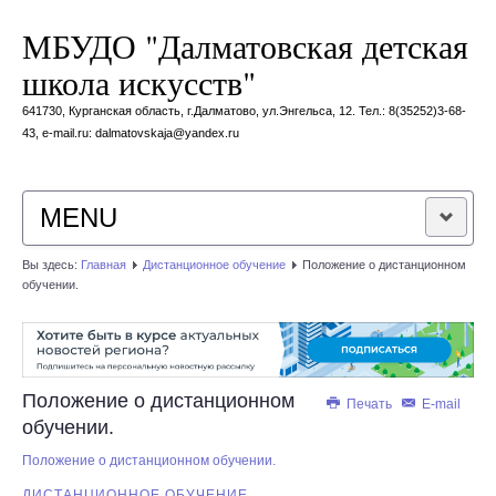
МБУДО "Далматовская детская
школа искусств"
641730, Курганская область, г.Далматово, ул.Энгельса, 12. Тел.: 8(35252)3-68-
43, e-mail.ru: dalmatovskaja@yandex.ru
MENU
Вы здесь:
Главная
Дистанционное обучение
Положение о дистанционном
ГЛАВНАЯ
обучении.
О САЙТЕ
ПРИЕМ В ОО
Положение о дистанционном
Печать
E-mail
обучении.
ОЦЕНКА
Положение о дистанционном обучении.
ДИСТАНЦИОННОЕ ОБУЧЕНИЕ